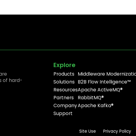
Explore
are
Products
Middleware Modernizati
s of hard-
Solutions
B2B Flow Intelligence™
Resources
Apache ActiveMQ®
Partners
RabbitMQ®
Company
Apache Kafka®
Support
Site Use
Privacy Policy