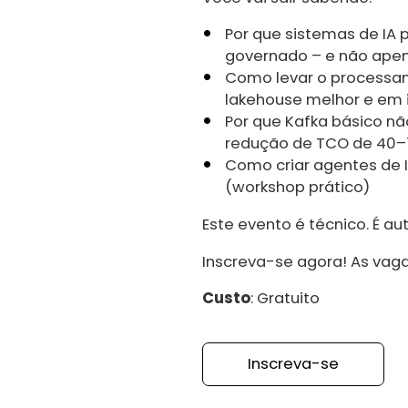
Por que sistemas de IA
governado – e não apen
Como levar o processam
lakehouse melhor e em i
Por que Kafka básico n
redução de TCO de 40–
Como criar agentes de
(workshop prático)
Este evento é técnico. É a
Inscreva-se agora! As vaga
Custo
: Gratuito
Inscreva-se