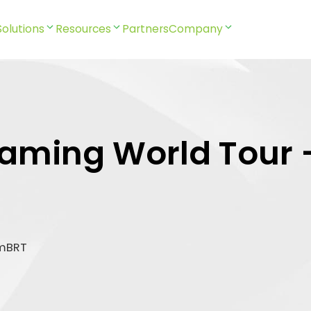
Solutions
Resources
Partners
Company
eaming World Tour 
am
BRT